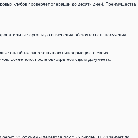
 игровых клубов проверяет операции до десяти дней. Преимущества
охранительные органы до выяснения обстоятельств получения
адежные онлайн-казино защищают информацию о своих
ков. Более того, после однократной сдачи документа,
и берут 3% от суммы перевода плюс 25 рублей, QIWI займет до