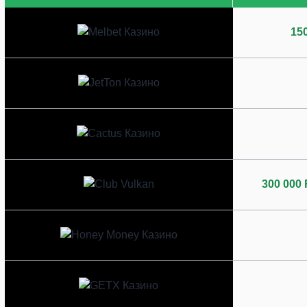
15
300 000 