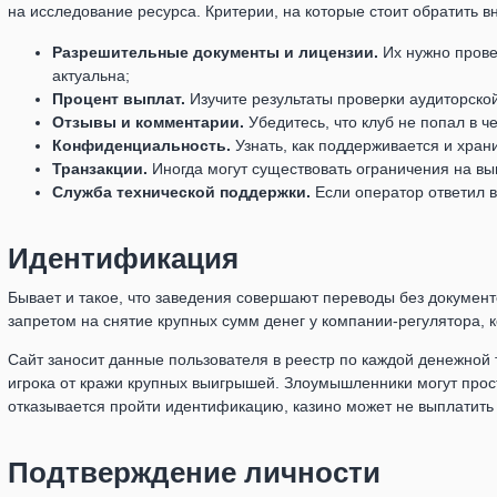
на исследование ресурса. Критерии, на которые стоит обратить в
Разрешительные документы и лицензии.
Их нужно прове
актуальна;
Процент выплат.
Изучите результаты проверки аудиторско
Отзывы и комментарии.
Убедитесь, что клуб не попал в ч
Конфиденциальность.
Узнать, как поддерживается и хран
Транзакции.
Иногда могут существовать ограничения на выв
Служба технической поддержки.
Если оператор ответил 
Идентификация
Бывает и такое, что заведения совершают переводы без документ
запретом на снятие крупных сумм денег у компании-регулятора, 
Сайт заносит данные пользователя в реестр по каждой денежной 
игрока от кражи крупных выигрышей. Злоумышленники могут прост
отказывается пройти идентификацию, казино может не выплатить
Подтверждение личности