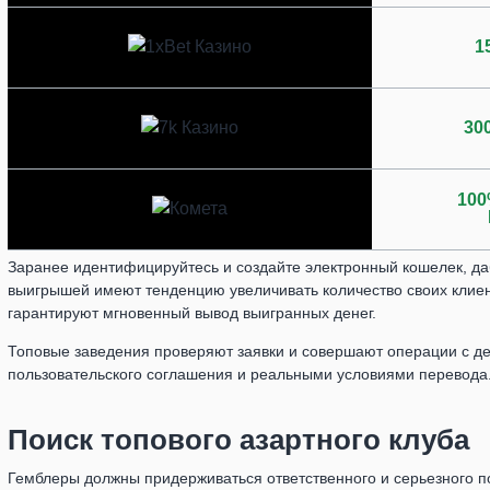
1
30
100
Заранее идентифицируйтесь и создайте электронный кошелек, да
выигрышей имеют тенденцию увеличивать количество своих клиен
гарантируют мгновенный вывод выигранных денег.
Топовые заведения проверяют заявки и совершают операции с ден
пользовательского соглашения и реальными условиями перевода.
Поиск топового азартного клуба
Гемблеры должны придерживаться ответственного и серьезного п