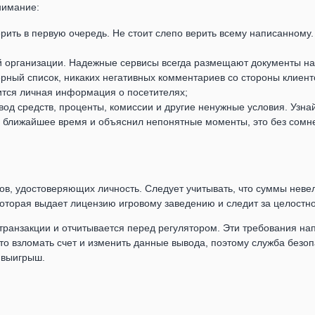
нимание:
рить в первую очередь. Не стоит слепо верить всему написанному.
й организации. Надежные сервисы всегда размещают документы на
ерный список, никаких негативных комментариев со стороны клиент
ится личная информация о посетителях;
од средств, проценты, комиссии и другие ненужные условия. Узнай
в ближайшее время и объяснил непонятные моменты, это без сомн
ов, удостоверяющих личность. Следует учитывать, что суммы невел
которая выдает лицензию игровому заведению и следит за целостн
транзакции и отчитывается перед регулятором. Эти требования на
о взломать счет и изменить данные вывода, поэтому служба безоп
 выигрыш.